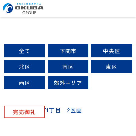
全て
下関市
中央区
北区
南区
東区
西区
郊外エリア
下関市王司本町1丁目 2区画
完売御礼