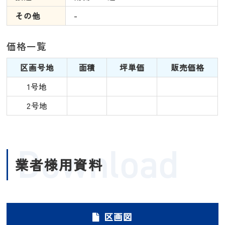
その他
-
価格一覧
区画号地
面積
坪単価
販売価格
1号地
2号地
Download
業者様用資料
区画図