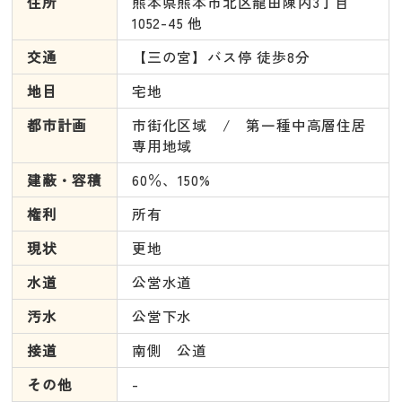
住所
熊本県熊本市北区龍田陳内3丁目
1052-45 他
交通
【三の宮】バス停 徒歩8分
地目
宅地
都市計画
市街化区域 / 第一種中高層住居
専用地域
建蔽・容積
60％、150%
権利
所有
現状
更地
水道
公営水道
汚水
公営下水
接道
南側 公道
その他
-