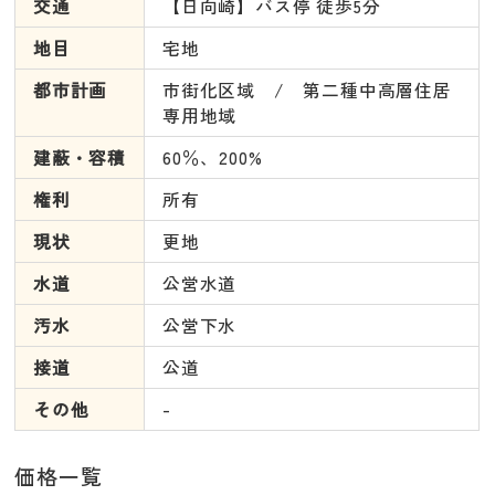
交通
【日向崎】バス停 徒歩5分
地目
宅地
都市計画
市街化区域 / 第二種中高層住居
専用地域
建蔽・容積
60％、200%
権利
所有
現状
更地
水道
公営水道
汚水
公営下水
接道
公道
その他
-
価格一覧