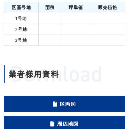
区画号地
面積
坪単価
販売価格
1号地
2号地
3号地
Download
業者様用資料
区画図
周辺地図