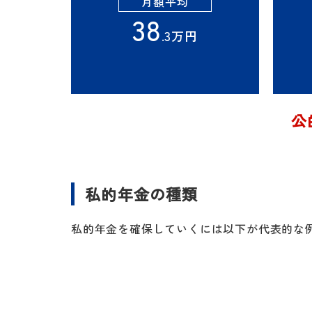
月額平均
38
.3万円
公
私的年金の種類
私的年金を確保していくには以下が代表的な