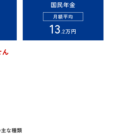
国民年金
月額平均
13
.2万円
せん