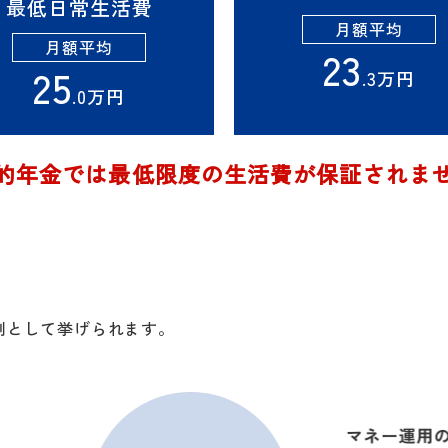
最低日常生活費
月額平均
月額平均
23
25
.3万円
.0万円
的年金では最低限度の生活費が保証されま
例として挙げられます。